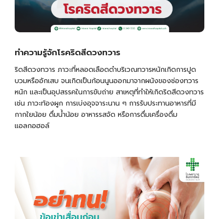
ทำความรู้จักโรคริดสีดวงทวาร
ริดสีดวงทวาร ภาวะที่หลอดเลือดดำบริเวณทวารหนักเกิดการปูด
บวมหรืออักเสบ จนเกิดเป็นก้อนนูนออกมาจากผนังของช่องทวาร
หนัก และเป็นอุปสรรคในการขับถ่าย สาเหตุที่ทำให้เกิดริดสีดวงทวาร
เช่น ภาวะท้องผูก การเบ่งอุจจาระนาน ๆ การรับประทานอาหารที่มี
กากใยน้อย ดื่มน้ำน้อย อาหารรสจัด หรือการดื่มเครื่องดื่ม
แอลกอฮอล์