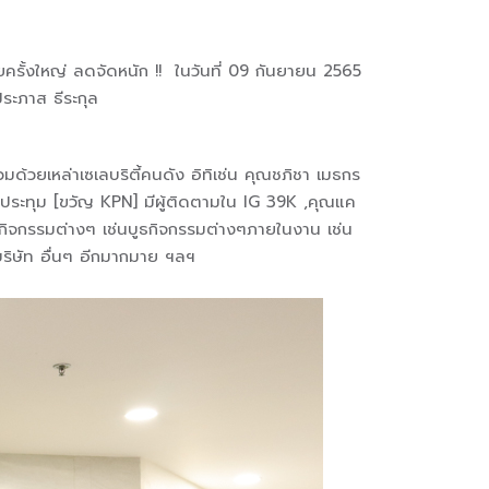
้งใหญ่ ลดจัดหนัก !! ในวันที่ 09 กันยายน 2565
ะภาส ธีระกุล
ิธี
ด้วยเหล่าเซเลบริตี้คนดัง อิทิเช่น คุณชภิชา เมธกร
 ชูประทุม [ขวัญ KPN] มีผู้ติดตามใน IG 39K ,คุณแค
กิจกรรมต่างๆ เช่นบูธกิจกรรมต่างๆภายในงาน เช่น
ริษัท อื่นๆ อีกมากมาย ฯลฯ