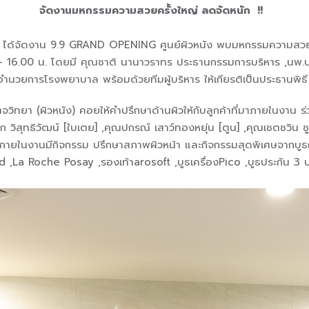
จัดงานมหกรรมความสวยครั้งใหญ่ ลดจัดหนัก !!
”
ได้จัดงาน 9.9 GRAND OPENING ศูนย์ผิวหนัง พบมหกรรมความสวยครั
– 16.00 น. โดยมี คุณชาติ นานาวราทร ประธานกรรมการบริหาร ,นพ.ปร
้อำนวยการโรงพยาบาล พร้อมด้วยทีมผู้บริหาร ให้เกียรติเป็นประธานพ
ิทยา (ผิวหนัง) คอยให้คำปรึกษาด้านผิวให้กับลูกค้าที่มาภายในงาน ร่วม
ชนก วิสุทธิวัฒน์ [ใบเตย] ,คุณปกรณ์ เสาว์ทองหยุ่น [ตูน] ,คุณเชตชวิน
ยภายในงานมีกิจกรรม ปรึกษาสภาพผิวหน้า และกิจกรรมสุดพิเศษจากบูธ
La Roche Posay ,รองเท้าarosoft ,บูธเครื่องPico ,บูธประกัน 3 บ