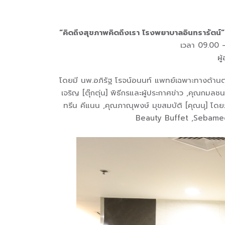
“คิดถึงสุขภาพคิดถึงเรา โรงพยาบาลอินทรารัตน์
เวลา 09.00 
ผู
โดยมี นพ.อภิรัฐ โรจน์อนนท์ แพทย์เฉพาะทางด้านตจว
เจริญ [ตุ๊กตุ่น] พิธีกรและผู้ประกาศข่าว ,คุณกมล
ทรีน คีแนน ,คุณภาณุพงษ์ มุขสมบัติ [คุณนุ] โด
Beauty Buffet ,Sebamed ,