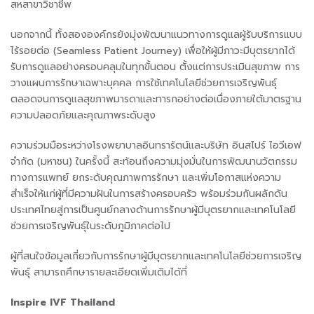
สหสาขาวิชาชีพ
นอกจากนี้ ทั้งสององค์กรยังมุ่งพัฒนาแนวทางการดูแลผู้รับบริการแบบ
ไร้รอยต่อ (Seamless Patient Journey) เพื่อให้ผู้มีภาวะมีบุตรยากได้
รับการดูแลอย่างครอบคลุมในทุกขั้นตอน ตั้งแต่การประเมินสุขภาพ การ
วางแผนการรักษาเฉพาะบุคคล การใช้เทคโนโลยีช่วยการเจริญพันธุ์
ตลอดจนการดูแลสุขภาพมารดาและทารกอย่างต่อเนื่องภายใต้มาตรฐาน
ความปลอดภัยและคุณภาพระดับสูง
ความร่วมมือระหว่างโรงพยาบาลอินทรารัตน์และบริษัท อินสไปร์ ไอวีเอฟ
จำกัด (มหาชน) ในครั้งนี้ สะท้อนถึงความมุ่งมั่นในการพัฒนานวัตกรรม
ทางการแพทย์ ยกระดับคุณภาพการรักษา และเพิ่มโอกาสแห่งความ
สำเร็จให้แก่ผู้ที่มีความฝันในการสร้างครอบครัว พร้อมร่วมกันผลักดัน
ประเทศไทยสู่การเป็นศูนย์กลางด้านการรักษาผู้มีบุตรยากและเทคโนโลยี
ช่วยการเจริญพันธุ์ในระดับภูมิภาคต่อไป
ผู้ที่สนใจข้อมูลเกี่ยวกับการรักษาผู้มีบุตรยากและเทคโนโลยีช่วยการเจริญ
พันธุ์ สามารถศึกษารายละเอียดเพิ่มเติมได้ที่
Inspire IVF Thailand