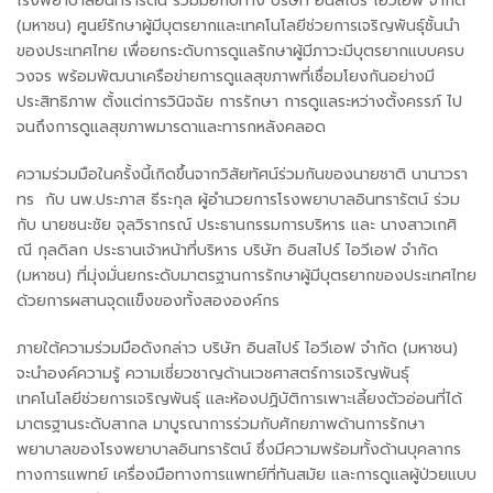
โรงพยาบาลอินทรารัตน์ ร่วมมือกับทาง บริษัท อินสไปร์ ไอวีเอฟ จำกัด
(มหาชน) ศูนย์รักษาผู้มีบุตรยากและเทคโนโลยีช่วยการเจริญพันธุ์ชั้นนำ
ของประเทศไทย เพื่อยกระดับการดูแลรักษาผู้มีภาวะมีบุตรยากแบบครบ
วงจร พร้อมพัฒนาเครือข่ายการดูแลสุขภาพที่เชื่อมโยงกันอย่างมี
ประสิทธิภาพ ตั้งแต่การวินิจฉัย การรักษา การดูแลระหว่างตั้งครรภ์ ไป
จนถึงการดูแลสุขภาพมารดาและทารกหลังคลอด
ความร่วมมือในครั้งนี้เกิดขึ้นจากวิสัยทัศน์ร่วมกันของนายชาติ นานาวรา
ทร กับ นพ.ประภาส ธีระกุล ผู้อำนวยการโรงพยาบาลอินทรารัตน์ ร่วม
กับ นายชนะชัย จุลวิรากรณ์ ประธานกรรมการบริหาร และ นางสาวเกศิ
ณี กุลดิลก ประธานเจ้าหน้าที่บริหาร บริษัท อินสไปร์ ไอวีเอฟ จำกัด
(มหาชน) ที่มุ่งมั่นยกระดับมาตรฐานการรักษาผู้มีบุตรยากของประเทศไทย
ด้วยการผสานจุดแข็งของทั้งสององค์กร
ภายใต้ความร่วมมือดังกล่าว บริษัท อินสไปร์ ไอวีเอฟ จำกัด (มหาชน)
จะนำองค์ความรู้ ความเชี่ยวชาญด้านเวชศาสตร์การเจริญพันธุ์
เทคโนโลยีช่วยการเจริญพันธุ์ และห้องปฏิบัติการเพาะเลี้ยงตัวอ่อนที่ได้
มาตรฐานระดับสากล มาบูรณาการร่วมกับศักยภาพด้านการรักษา
พยาบาลของโรงพยาบาลอินทรารัตน์ ซึ่งมีความพร้อมทั้งด้านบุคลากร
ทางการแพทย์ เครื่องมือทางการแพทย์ที่ทันสมัย และการดูแลผู้ป่วยแบบ