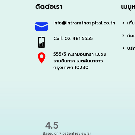
ติดต่อเรา
เมนู
info@intrarathospital.co.th
เกี่
ทีม
Call: 02 481 5555
บริ
555/5 ถ.รามอินทรา แขวง
รามอินทรา เขตคันนายาว
กรุงเทพฯ 10230
The fact yo
Very satisf
The
Thank
4.5
fact
you
you
very
Based on
7 patient review(s)