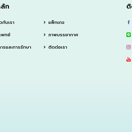
หลัก
ต
ยวกับเรา
แพ็กเกจ
แพทย์
ภาพบรรยากาศ
การและการรักษา
ติดต่อเรา
u can get a consultation quickly and professionally is ama
ied.