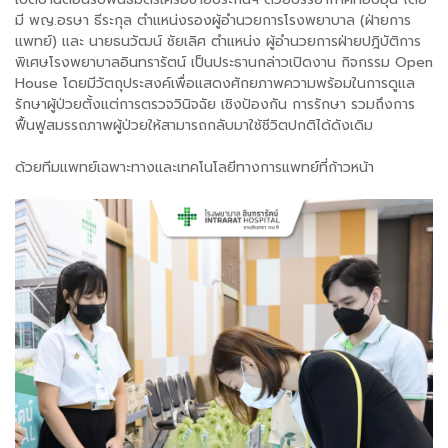
มี พญ.อรษา ธีระกุล ตำแหน่งรองผู้อำนวยการโรงพยาบาล (ฝ่ายการ
แพทย์) และ นายธนวัฒน์ ชัยเลิศ ตำแหน่ง ผู้อำนวยการฝ่ายปฎิบัติการ
พิเศษโรงพยาบาลอินทรารัตน์ เป็นประธานกล่าวเปิดงาน กิจกรรม Open
House โดยมีวัตถุประสงค์เพื่อแสดงศักยภาพความพร้อมในการดูแล
รักษาผู้ป่วยตั้งแต่การตรวจวินิจฉัย เชิงป้องกัน การรักษา รวมถึงการ
ฟื้นฟูสมรรถภาพผู้ป่วยให้สามารถกลับมาใช้ชีวิตปกติได้ดังเดิม
ด้วยทีมแพทย์เฉพาะทางและเทคโนโลยีทางการแพทย์ที่ก้าวหน้า