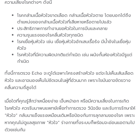
ความเสี่ยงโรคต่างๆ ดังนี้
โรคกล้ามเนื้อหัวใจขาดเลือด กล้ามเนื้อหัวใจตาย โดยบอกได้ถึง
ตำแหน่งของกล้ามเนื้อหัวใจที่เสียหายหรือตายไปแล้ว
ประสิทธิภาพการทำงานขอหัวใจในการบีบและคลาย
ความรุนแรงของโรคลิ้นหัวใจทุกชนิด
โรคเยื่อหุ้มหัวใจ เช่น เยื่อหุ้มหัวใจอักเสบเรื้อรัง มีน้ำขังในเยื่อหุ้ม
หัวใจ
โรคหัวใจที่มีความผิดปกติแต่กำเนิด เช่น ผนังกั้นห้องหัวใจมีรูแต่
กำเนิด
ทั้งนี้การตรวจ Echo จะดูได้เฉพาะโครงสร้างหัวใจ แต่จะไม่เห็นเส้นเลือด
หัวใจ และอาจมองเห็นไม่ชัดเจนในผู้ที่อ้วนมาก เพราะไขมันอาจขัดขวาง
คลื่นความถี่สูงได้
เมื่อใดที่คุณรู้สึกว่าเหนื่อยง่าย เจ็บหน้าอก หรือมีความเสี่ยงในการเกิด
โรคหัวใจ ควรรีบมาพบแพทย์เพื่อทำการตรวจ วินิจฉัย และรับการรักษาให้
“หัวใจ” กลับมาแข็งแรงเหมือนเดิมหรือป้องกันการลุกลามของโรค เพราะ
หากคุณไม่ดูแลสุขภาพ “หัวใจ” ร่างกายทั้งระบบก็พร้อมจะอ่อนแอตามไป
ด้วยเช่นกัน