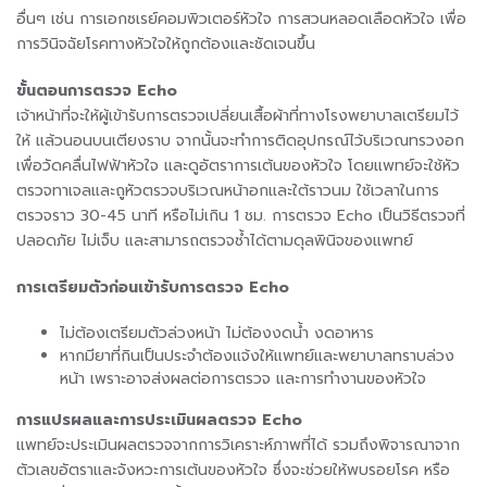
อื่นๆ เช่น การเอกซเรย์คอมพิวเตอร์หัวใจ การสวนหลอดเลือดหัวใจ เพื่อ
การวินิจฉัยโรคทางหัวใจให้ถูกต้องและชัดเจนขึ้น
ขั้นตอนการตรวจ Echo
เจ้าหน้าที่จะให้ผู้เข้ารับการตรวจเปลี่ยนเสื้อผ้าที่ทางโรงพยาบาลเตรียมไว้
ให้ แล้วนอนบนเตียงราบ จากนั้นจะทำการติดอุปกรณ์ไว้บริเวณทรวงอก
เพื่อวัดคลื่นไฟฟ้าหัวใจ และดูอัตราการเต้นของหัวใจ โดยแพทย์จะใช้หัว
ตรวจทาเจลและถูหัวตรวจบริเวณหน้าอกและใต้ราวนม ใช้เวลาในการ
ตรวจราว 30-45 นาที หรือไม่เกิน 1 ชม. การตรวจ Echo เป็นวิธีตรวจที่
ปลอดภัย ไม่เจ็บ และสามารถตรวจซ้ำได้ตามดุลพินิจของแพทย์
การเตรียมตัวก่อนเข้ารับการตรวจ Echo
ไม่ต้องเตรียมตัวล่วงหน้า ไม่ต้องงดน้ำ งดอาหาร
หากมียาที่กินเป็นประจำต้องแจ้งให้แพทย์และพยาบาลทราบล่วง
หน้า เพราะอาจส่งผลต่อการตรวจ และการทำงานของหัวใจ
การแปรผลและการประเมินผลตรวจ Echo
แพทย์จะประเมินผลตรวจจากการวิเคราะห์ภาพที่ได้ รวมถึงพิจารณาจาก
ตัวเลขอัตราและจังหวะการเต้นของหัวใจ ซึ่งจะช่วยให้พบรอยโรค หรือ