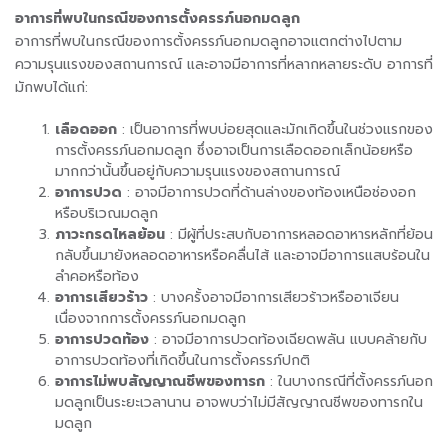
อาการที่พบในกรณีของการตั้งครรภ์นอกมดลูก
อาการที่พบในกรณีของการตั้งครรภ์นอกมดลูกอาจแตกต่างไปตาม
ความรุนแรงของสถานการณ์ และอาจมีอาการที่หลากหลายระดับ อาการที่
มักพบได้แก่:
เลือดออก
: เป็นอาการที่พบบ่อยสุดและมักเกิดขึ้นในช่วงแรกของ
การตั้งครรภ์นอกมดลูก ซึ่งอาจเป็นการเลือดออกเล็กน้อยหรือ
มากกว่านั้นขึ้นอยู่กับความรุนแรงของสถานการณ์
อาการปวด
: อาจมีอาการปวดที่ด้านล่างของท้องเหนือช่องอก
หรือบริเวณมดลูก
ภาวะกรดไหลย้อน
: มีผู้ที่ประสบกับอาการหลอดอาหารหลักที่ย้อน
กลับขึ้นมายังหลอดอาหารหรือคลื่นไส้ และอาจมีอาการแสบร้อนใน
ลำคอหรือท้อง
อาการเสียวร้าว
: บางครั้งอาจมีอาการเสียวร้าวหรืออาเจียน
เนื่องจากการตั้งครรภ์นอกมดลูก
อาการปวดท้อง
: อาจมีอาการปวดท้องเฉียดพลัน แบบคล้ายกับ
อาการปวดท้องที่เกิดขึ้นในการตั้งครรภ์ปกติ
อาการไม่พบสัญญาณชีพของทารก
: ในบางกรณีที่ตั้งครรภ์นอก
มดลูกเป็นระยะเวลานาน อาจพบว่าไม่มีสัญญาณชีพของทารกใน
มดลูก