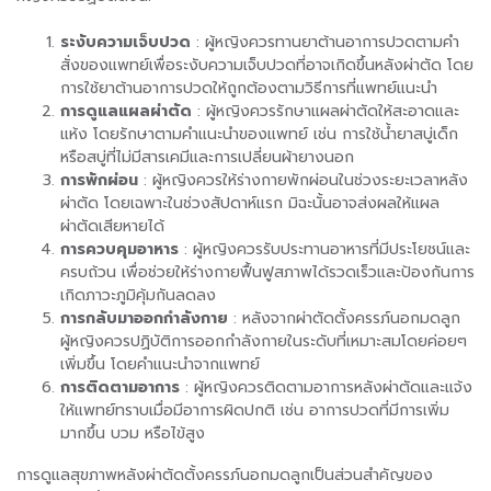
ระงับความเจ็บปวด
: ผู้หญิงควรทานยาต้านอาการปวดตามคำ
สั่งของแพทย์เพื่อระงับความเจ็บปวดที่อาจเกิดขึ้นหลังผ่าตัด โดย
การใช้ยาต้านอาการปวดให้ถูกต้องตามวิธีการที่แพทย์แนะนำ
การดูแลแผลผ่าตัด
: ผู้หญิงควรรักษาแผลผ่าตัดให้สะอาดและ
แห้ง โดยรักษาตามคำแนะนำของแพทย์ เช่น การใช้น้ำยาสบู่เด็ก
หรือสบู่ที่ไม่มีสารเคมีและการเปลี่ยนผ้ายางนอก
การพักผ่อน
: ผู้หญิงควรให้ร่างกายพักผ่อนในช่วงระยะเวลาหลัง
ผ่าตัด โดยเฉพาะในช่วงสัปดาห์แรก มิฉะนั้นอาจส่งผลให้แผล
ผ่าตัดเสียหายได้
การควบคุมอาหาร
: ผู้หญิงควรรับประทานอาหารที่มีประโยชน์และ
ครบถ้วน เพื่อช่วยให้ร่างกายฟื้นฟูสภาพได้รวดเร็วและป้องกันการ
เกิดภาวะภูมิคุ้มกันลดลง
การกลับมาออกกำลังกาย
: หลังจากผ่าตัดตั้งครรภ์นอกมดลูก
ผู้หญิงควรปฏิบัติการออกกำลังกายในระดับที่เหมาะสมโดยค่อยๆ
เพิ่มขึ้น โดยคำแนะนำจากแพทย์
การติดตามอาการ
: ผู้หญิงควรติดตามอาการหลังผ่าตัดและแจ้ง
ให้แพทย์ทราบเมื่อมีอาการผิดปกติ เช่น อาการปวดที่มีการเพิ่ม
มากขึ้น บวม หรือไข้สูง
การดูแลสุขภาพหลังผ่าตัดตั้งครรภ์นอกมดลูกเป็นส่วนสำคัญของ