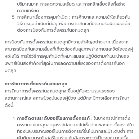
ปริมาณมาก การลดความเครียด และการหลีกเลี่ยงสิ่งที่สร้าง
ความเครียด
การศึกษาเรื่องการคุมกำเนิด : การศึกษาและความเข้าใจเกี่ยวกับ
วิธีการคุมกำเนิดที่มีอยู่ เพื่อการตัดสินใจที่มีความรับผิดชอบเมื่อ
ต้องการป้องกันการตั้งครรภ์นอกมดลูก
การป้องกันการตั้งครรภ์นอกมดลูกมีความสำคัญอย่างมาก เนื่องจาก
สามารถป้องกันความเสี่ยงที่เกี่ยวข้องกับสุขภาพร่างกายและจิตใจของผู้
หญิงได้ การใช้วิธีการคุมกำเนิดที่เหมาะสมและปฏิบัติตามคำแนะนำของ
แพทย์เป็นสิ่งสำคัญที่สุดในการลดความเสี่ยงของการตั้งครรภ์นอก
มดลูก
การรักษาการตั้งครรภ์นอกมดลูก
การรักษาการตั้งครรภ์นอกมดลูกจะขึ้นอยู่กับความรุนแรงของ
สถานการณ์และสภาพปัจจุบันของผู้ป่วย แต่มักจะมีทางเลือกการรักษา
ดังนี้:
การติดตามระดับฮอร์โมนการตั้งครรภ์
: ในบางกรณีที่การตั้ง
ครรภ์นอกมดลูกอายุครรภ์น้อยอาจไม่เห็นส่วนของการตั้งครรภ์ใน
ท้องและปริมาณฮอร์โมนการตั้งครรภ์ขึ้นไม่มากและมีระดับต่ำ การ
เฝ้าติดตามระกับฮอรืโมนร่วมกับอัลตราซาวด์เป็นระยะ บางครั้ง