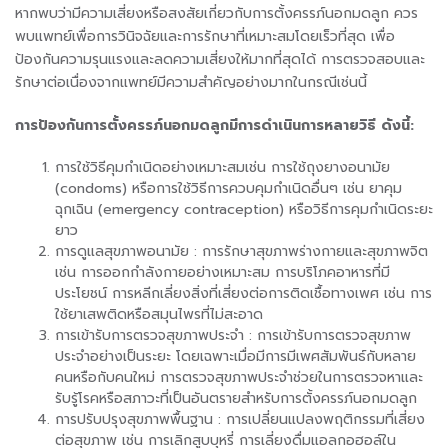
หากพบว่ามีความเสี่ยงหรือสงสัยเกี่ยวกับการตั้งครรภ์นอกมดลูก ควร
พบแพทย์เพื่อการวินิจฉัยและการรักษาที่เหมาะสมโดยเร็วที่สุด เพื่อ
ป้องกันความรุนแรงและลดความเสี่ยงให้มากที่สุดได้ การตรวจสอบและ
รักษาต่อเนื่องจากแพทย์มีความสำคัญอย่างมากในกรณีเช่นนี้
การป้องกันการตั้งครรภ์นอกมดลูกมีการดำเนินการหลายวิธี ดังนี้:
การใช้วิธีคุมกำเนิดอย่างเหมาะสมเช่น การใช้ถุงยางอนามัย
(condoms) หรือการใช้วิธีการควบคุมกำเนิดอื่นๆ เช่น ยาคุม
ฉุกเฉิน (emergency contraception) หรือวิธีการคุมกำเนิดระยะ
ยาว
การดูแลสุขภาพอนามัย : การรักษาสุขภาพร่างกายและสุขภาพจิต
เช่น การออกกำลังกายอย่างเหมาะสม การบริโภคอาหารที่มี
ประโยชน์ การหลีกเลี่ยงสิ่งที่เสี่ยงต่อการติดเชื้อทางเพศ เช่น การ
ใช้ยาเสพติดหรือสมุนไพรที่ไม่สะอาด
การเข้ารับการตรวจสุขภาพประจำ : การเข้ารับการตรวจสุขภาพ
ประจำอย่างเป็นระยะ โดยเฉพาะเมื่อมีการมีเพศสัมพันธ์กับหลาย
คนหรือกับคนใหม่ การตรวจสุขภาพประจำช่วยในการตรวจหาและ
รับรู้โรคหรือสภาวะที่เป็นอันตรายสำหรับการตั้งครรภ์นอกมดลูก
การปรับปรุงสุขภาพพื้นฐาน : การเปลี่ยนแปลงพฤติกรรมที่เสี่ยง
ต่อสุขภาพ เช่น การเลิกสูบบุหรี่ การเลี่ยงดื่มแอลกอฮอล์ใน