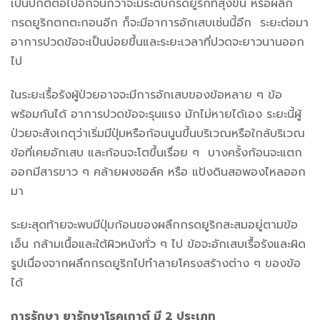
เป็นปกติต่อไปอีกจนกว่าจะมีระดับกรดยูริกที่สุงขึ้น หรือผลึก
กรดยูริกตกตะกอนอีก ก็จะมีอาการอักเสบเช่นนี้อีก ระยะต่อมา
อาการปวดข้อจะเป็นบ่อยขึ้นและระยะเวลาที่ปวดจะยาวนานออก
ไป
ในระยะเรื้อรังผู้ป่วยอาจจะมีการอักเสบของข้อหลาย ๆ ข้อ
พร้อมกันได้ อาการปวดข้อจะรุนแรง มักไม่หายได้เอง ระยะนี้ผู้
ป่วยจะสังเกตุว่าเริ่มมีปุ่มหรือก้อนนูนขึ้นบริเวณหรือใกล้บริเวณ
ข้อที่เคยอักเสบ และก้อนจะโตขึ้นเรื่อย ๆ บางครั้งก้อนจะแตก
ออกมีสารขาว ๆ คล้ายผงชอล์ค หรือ แป้งดินสอพองไหลออก
มา
ระยะสุดท้ายจะพบมีปุ่มก้อนของผลึกกรดยูริกสะสมอยู่ตามข้อ
เอ็น กล้ามเนื้อและใต้ผิวหนังทั่ว ๆ ไป ข้อจะอักเสบเรื้อรังและผิด
รูปเนื่องจากผลึกกรดยูริกไปทำลายโครงสร้างต่าง ๆ ของข้อ
ได้
การรักษา ยารักษาโรคเกาต์ มี 2 ประเภท