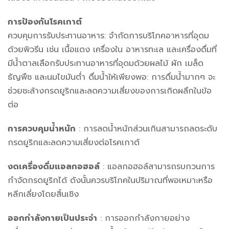
การป้องกันโรคเกาต์
ควบคุมการรับประทานอาหาร: จำกัดการบริโภคอาหารที่อุดม
ด้วยพิวรีน เช่น เนื้อแดง เครื่องใน อาหารทะเล และเครื่องดื่มที่
มีน้ำตาล
เลือกรับประทานอาหารที่อุดมด้วยผลไม้ ผัก เมล็ด
ธัญพืช และนมไขมันต่ำ
ดื่มน้ำให้เพียงพอ: การดื่มน้ำมากๆ จะ
ช่วยชะล้างกรดยูริกและลดความเสี่ยงของการเกิดผลึกในข้อ
ต่อ
การควบคุมน้ำหนัก
: การลดน้ำหนักส่วนเกินสามารถลดระดับ
กรดยูริกและลดความเสี่ยงต่อโรคเกาต์
งดเครื่องดื่มแอลกอฮอล์
: แอลกอฮอล์สามารถรบกวนการ
กำจัดกรดยูริกได้ ดังนั้นควรบริโภคในปริมาณที่พอเหมาะหรือ
หลีกเลี่ยงโดยสิ้นเชิง
ออกกำลังกายเป็นประจำ
: การออกกำลังกายอย่าง