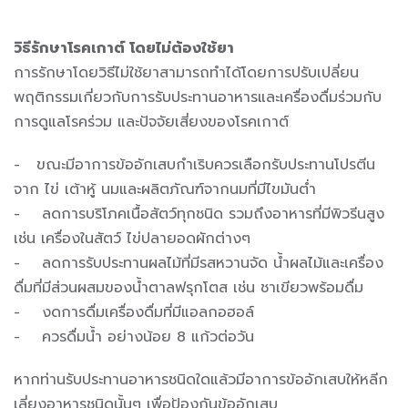
วิธีรักษาโรคเกาต์ โดยไม่ต้องใช้ยา
การรักษาโดยวิธีไม่ใช้ยาสามารถทำได้โดยการปรับเปลี่ยน
พฤติกรรมเกี่ยวกับการรับประทานอาหารและเครื่องดื่มร่วมกับ
การดูแลโรคร่วม และปัจจัยเสี่ยงของโรคเกาต์
- ขณะมีอาการข้ออักเสบกำเริบควรเลือกรับประทานโปรตีน
จาก ไข่ เต้าหู้ นมและผลิตภัณฑ์จากนมที่มีไขมันต่ำ
- ลดการบริโภคเนื้อสัตว์ทุกชนิด รวมถึงอาหารที่มีพิวรีนสูง
เช่น เครื่องในสัตว์ ไข่ปลายอดผักต่างๆ
- ลดการรับประทานผลไม้ที่มีรสหวานจัด น้ำผลไม้และเครื่อง
ดื่มที่มีส่วนผสมของน้ำตาลฟรุกโตส เช่น ชาเขียวพร้อมดื่ม
- งดการดื่มเครื่องดื่มที่มีแอลกอฮอล์
- ควรดื่มน้ำ อย่างน้อย 8 แก้วต่อวัน
หากท่านรับประทานอาหารชนิดใดแล้วมีอาการข้ออักเสบให้หลีก
เลี่ยงอาหารชนิดนั้นๆ เพื่อป้องกันข้ออักเสบ