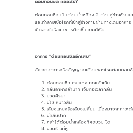
ต่อมทอนซิล คืออะไร?
ต่อมทอนซิล เป็นต่อมน้ำเหลือง 2 ต่อมคู่ข้างซ้ายและ
และทำลายเชื้อโรคที่เข้าสู่ร่างกายผ่านทางเดินอาหาร
เกิดจากไวรัสและการติดเชื้อแบคทีเรีย
อาการ “ต่อมทอนซิลอักเสบ”
สังเกตอาการหรือสัญญาณเตือนของโรคต่อมทอนซิลอั
ต่อมทอนซิลบวมแดง กดแล้วเจ็บ
กลืนอาหารลำบาก เจ็บคอเวลากลืน
ปวดศีรษะ
มีไข้ หนาวสั่น
เสียงแหบหรือเสียงเปลี่ยน เนื่องมาจากภาวะ
มีกลิ่นปาก
คลำได้ต่อมน้ำเหลืองที่คอบวม โต
ปวดร้าวที่หู