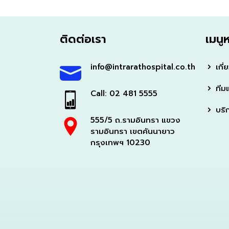
ติดต่อเรา
เมนู
info@intrarathospital.co.th
เกี่
ทีม
Call: 02 481 5555
บริ
555/5 ถ.รามอินทรา แขวง
รามอินทรา เขตคันนายาว
กรุงเทพฯ 10230
The fact yo
Very satisf