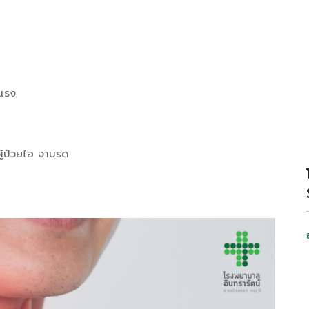
งแรง
้ผู้ป่วยไอ จามรด