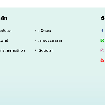
หลัก
ต
ยวกับเรา
แพ็กเกจ
แพทย์
ภาพบรรยากาศ
การและการรักษา
ติดต่อเรา
u can get a consultation quickly and professionally is ama
ied.