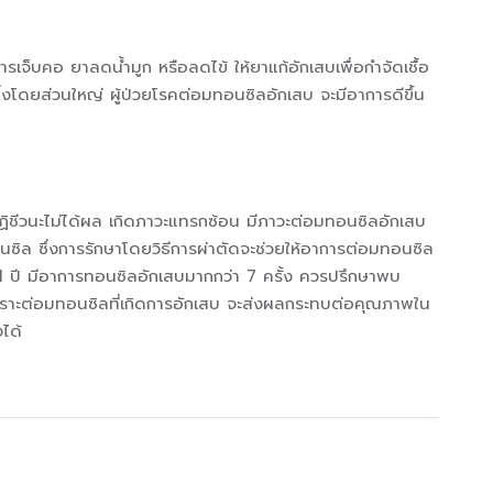
รเจ็บคอ ยาลดน้ำมูก หรือลดไข้ ให้ยาแก้อักเสบเพื่อกำจัดเชื้อ
ย ซึ่งโดยส่วนใหญ่ ผู้ป่วยโรคต่อมทอนซิลอักเสบ จะมีอาการดีขึ้น
ฏิชีวนะไม่ได้ผล เกิดภาวะแทรกซ้อน มีภาวะต่อมทอนซิลอักเสบ
ซิล ซึ่งการรักษาโดยวิธีการผ่าตัดจะช่วยให้อาการต่อมทอนซิล
 1 ปี มีอาการทอนซิลอักเสบมากกว่า 7 ครั้ง ควรปรึกษาพบ
พราะต่อมทอนซิลที่เกิดการอักเสบ จะส่งผลกระทบต่อคุณภาพใน
ได้