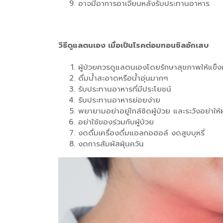
อาจมีอาการอาเจียนหลังรับประทานอาหาร
วิธีดูแลตนเอง เมื่อเป็นโรคต่อมทอนซิลอักเสบ
ผู้ป่วยควรดูแลตนเองโดยรักษาสุขภาพให้แข็
ดื่มน้ำสะอาดหรือน้ำอุ่นมากๆ
รับประทานอาหารที่มีประโยชน์
รับประทานอาหารย่อยง่าย
พยายามอย่าอยู่ใกล้ชิดผู้ป่วย และระวังอย่าให
อย่าใช้ของร่วมกับผู้ป่วย
งดดื่มเครื่องดื่มแอลกอฮอล์ งดสูบบุหรี่
งดการสัมผัสฝุ่นควัน