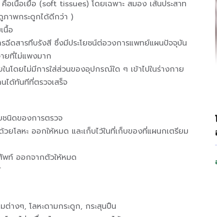
s) คือเนื้อเยื่อ (soft tissues) โดยเฉพาะ สมอง เส้นประสาท
ูภาพกระดูกได้ดีกว่า )
เนื้อ
รฉีดสารทึบรังสี ซึ่งมีประโยชน์ต่อวงการแพทย์แผนปัจจุบัน
่ายที่ไม่แพงมาก
ยในโดยไม่มีการใส่ส่วนของอุปกรณ์ใด ๆ เข้าไปในร่างกาย
ด้ทันทีที่ตรวจเสร็จ
่กับชนิดของการตรวจ
ำด้วยโลหะ ออกให้หมด และเก็บไว้ในที่เก็บของที่แผนกเตรียม
ทรศัพท์ ออกจากตัวให้หมด
้
ียมต่างๆ, โลหะดามกระดูก, กระสุนปืน