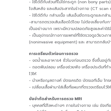
- ใช้ได้ดีกับส่วนที่ไม่ใช่กระดูก (non bony part
ไขสันหลัง และเส้นประสาทในร่างกาย (CT scan ด
- ใช้ได้ดีกับ กล้ามเนื้อ เส้นเอ็นยึดกระดูกและกล้าม
-สามารถตรวจเส้นเลือดได้โดย ไม่ต้องเสี่ยงกับกา
เป็นอย่างมาก เพราะมีความปลอดภัยสูงและค่าใช้จ
- เป็นอุปกรณ์ทางการแพทย์ที่ใช้ตรวจดูอวัยวะภา
(noninvasive equipment) และ สามารถกลับบ้านไ
การเตรียมตัวก่อนการตรวจ
- งดน้ำและอาหาร4 ชั่วโมงก่อนตรวจ ซึ่งขึ้นอยู
- ถอดฟันปลอม เครื่องช่วยฟัง เครื่องประดับที่ท
ไว้ให้
- นำเหรียญสตางค์ บัตรเครดิต บัตรเอทีเอ็ม โ
- เปลี่ยนเสื้อผ้ามาใส่เสื้อที่แผนกที่ตรวจเตรียมไว้ให
ข้อจำกัดสำหรับการตรวจ MRI
- บุคคลที่มีโลหะต่างๆ ภายในร่างกาย เช่น ข้อเท