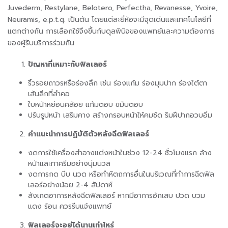
Juvederm, Restylane, Belotero, Perfectha, Revanesse, Yvoire,
Neuramis, e.p.t.q. เป็นต้น โดยแต่ละยี่ห้อจะมีจุดเด่นและเทคโนโลยีที่
แตกต่างกัน การเลือกใช้จึงขึ้นกับดุลพินิจของแพทย์และความต้องการ
ของผู้รับบริการร่วมกัน
ปัญหาที่เหมาะกับฟิลเลอร์
ริ้วรอยถาวรหรือร่องลึก เช่น ร่องแก้ม ร่องมุมปาก ร่องใต้ตา
เส้นลึกที่ลำคอ
ใบหน้าหย่อนคล้อย แก้มตอบ ขมับตอบ
ปรับรูปหน้า เสริมคาง สร้างกรอบหน้าให้คมชัด ริมฝีปากอวบอิ่ม
คำแนะนำการปฏิบัติตัวหลังฉีดฟิลเลอร์
งดการใช้เครื่องสำอางแต่งหน้าในช่วง 12-24 ชั่วโมงแรก ล้าง
หน้าและทาครีมอย่างนุ่มนวล
งดการกด บีบ นวด หรือทำหัตถการอื่นในบริเวณที่ทำการฉีดฟิล
เลอร์อย่างน้อย 2-4 สัปดาห์
สังเกตอาการหลังฉีดฟิลเลอร์ หากมีอาการอักเสบ ปวด บวม
แดง ร้อน ควรรีบแจ้งแพทย์
ฟิลเลอร์จะอยู่ได้นานเท่าไหร่