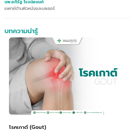
นพ.อภิรัฐ โรจน์อนนท์
แพทย์ด้านผิวหนังและเลเซอร์
บทความน่ารู้
โรคเกาต์ (Gout)