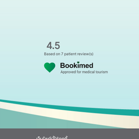
The fact yo
Very satisf
The
Thank
4.5
fact
you
you
very
Based on
7 patient review(s)
can
much
get
for
null
Елена
a
the
consultation
service.
Алинская
2026-
quickly
Very
05-10
2026-
and
satisfied.
03-
professionall
02
is
amazing
เว็บไซต์นี้ใช้คุกกี้