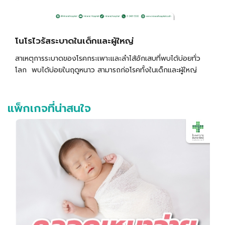
โนโรไวรัสระบาดในเด็กและผู้ใหญ่
สาเหตุการระบาดของโรคกระเพาะและลำไส้อักเสบที่พบได้บ่อยทั่ว
โลก พบได้บ่อยในฤดูหนาว สามารถก่อโรคทั้งในเด็กและผู้ใหญ่
แพ็กเกจที่น่าสนใจ