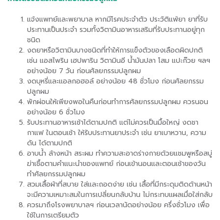
แจ้งแพทย์และพยาบาล หากมีโรคประจำตัว ประวัติแพ้ยา ยาที่รับ
ประทานเป็นประจำ รวมทั้งวิตามินอาหารเสริมที่รับประทานอยู่ทุก
ชนิด
งดยาหรือวิตามินบางชนิดที่ทำให้การแข็งตัวของเลือดผิดปกติ
เช่น แอสไพริน เฮปพาริน วิตามินอี น้ำมันปลา โสม แปะก๊วย ฯลฯ
อย่างน้อย 7 วัน ก่อนศัลยกรรมปลูกผม
งดบุหรี่และแอลกอฮอล์ อย่างน้อย 48 ชั่วโมง ก่อนศัลยกรรม
ปลูกผม
พักผ่อนให้เพียงพอในคืนก่อนทำการศัลยกรรมปลูกผม ควรนอน
อย่างน้อย 6 ชั่วโมง
รับประทานอาหารเช้าได้ตามปกติ แต่ไม่ควรเป็นมื้อใหญ่ งดชา
กาแฟ ในตอนเช้า ให้รับประทานยาประจำ เช่น ยาเบาหวาน, ความ
ดัน ได้ตามปกติ
อาบน้ำ ล้างหน้า สระผม ทำความสะอาดร่างกายด้วยแชมพูหรือสบู่
ฆ่าเชื้อตามคำแนะนำของแพทย์ ก่อนเข้านอนและตอนเช้าของวัน
ทำศัลยกรรมปลูกผม
สวมเสื้อผ้าที่สบาย ใส่และถอดง่าย เช่น เสื้อที่มีกระดุมติดด้านหน้า
จะมีความเหมาะสมในการเปลี่ยนกลับบ้าน ไม่กระทบแผลเมื่อใส่กลับ
ควรมาถึงโรงพยาบาลฯ ก่อนเวลานัดอย่างน้อย ครึ่งชั่วโมง เพื่อ
ใช้ในการเตรียมตัว