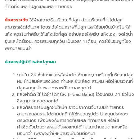
ทำได้ทั้งแผลที่ปลูกและแผลที่ท้ายทอย
ข้อควรระวัง
ใช้ผ้าสะอาดซับบริเวณที่ปลูก ส่วนบริเวณที่ไม่ได้ปลูก
สามารถเช็ดได้เบาๆ โดยระวังโดนกราฟที่ปลูก และใช้ลมเย็นเป่าศรีษะให้
แห้ง ควรรีบทำศรีษะให้แห้งเร็วที่สุด อย่าปล่อยให้ศรีษะแห้งเอง, งดใช้น้ำ
อุ่นและไดร์ร้อน, ควรสระผมทุกวัน เป็นเวลา 1 เดือน, ควรใช้แชมพูที่โรง
พยาบาลแนะนำ
ข้อควรปฏิบัติ หลังปลูกผม
ภายใน 24 ชั่วโมงแรกหลังผ่าตัด ห้ามแกะ,เกาหรือถูที่บริเวณปลูก
ผม ห้ามสัมผัสแสงแดด ทำแผล ซับเลือด สระผม หรือให้บริเวณที่
ปลูกผมถูกน้ำ เพราะกราฟมีโอกาสหลุดได้
หลังผ่าตัด ให้รัดผ้ารัดศรีษะ (Head Band) ไว้จนครบ 24 ชั่วโมง
จึงสามารถถอดออกได้
หลังศัลยกรรมปลูกผมใหม่ๆ อาจมีอาการเจ็บระบมที่ท้ายทอย
สามารถนอนราบได้ตามปกติ ให้ใช้หมอนรูปตัว U หนุนประคอง
ตรงต้นคอ เพื่อป้องกันการกดทับแผล ที่ท้ายทอย หรือใช้
ผ้าเช็ดตัวม้วนวางหนุนต้นคอแทนได้ ไม่แนะนำนอนตะแคงหรือ
นอนคว่ำ เพราะจะทำให้หน้าบวมในวันต่อๆมา