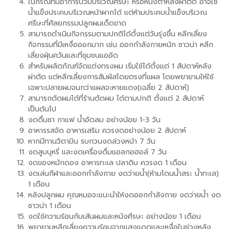
ในกรณีที่มีอาการบวมบริเวณศรีษะ หรือหนังตาหลังผ่าตัด อาจใช้
น้ำแข็งประคบบริเวณหน้าผากได้ แต่ห้ามประคบน้ำแข็งบริเวณ
ศรีษะที่ศัลยกรรมปลูกผมเด็ดขาด
สามารถดำเนินกิจกรรมตามปกติได้ตั้งแต่วันรุ่งขึ้น หลีกเลี่ยง
กิจกรรมที่มีเหงื่อออกมาก เช่น ออกกำลังกายหนัก ซาวน่า หลีก
เลี่ยงฝุ่นควันและที่ชุมชนแออัด
สำหรับผลิตภัณฑ์จัดแต่งทรงผม เริ่มใช้ได้ตั้งแต่ 1 สัปดาห์หลัง
ผ่าตัด แต่หลีกเลี่ยงการสัมผัสโดยตรงที่แผล โดยพยายามให้ใช้
เฉพาะปลายผมจนกว่าแผลจะหายแดง(เฉลี่ย 2 สัปดาห์)
สามารถตัดผมได้ที่ร้านตัดผม ได้ตามปกติ ตั้งแต่ 2 สัปดาห์
เป็นต้นไป
งดดื่มชา กาแฟ น้ำอัดลม อย่างน้อย 1-3 วัน
อาหารรสจัด อาหารเสริม ควรงดอย่างน้อย 2 สัปดาห์
หากมีทานวิตามิน รบกวนงดล่วงหน้า 7 วัน
งดสูบบุหรี่ และงดเครื่องดื่มแอลกอฮอล์ 7 วัน
งดของหมักดอง อาหารทะเล ปลาดิบ ควรงด 1 เดือน
งดเล่นกีฬาและออกกำลังกาย งดว่ายน้ำ(ห้ามโดนน้ำสระ น้ำทะเล)
1 เดือน
หลังปลูกผม คุณหมอจะแนะนำให้งดออกกำลังกาย งดว่ายน้ำ งด
ซาวน่า 1 เดือน
งดใช้ความร้อนกับเส้นผมและหนังศีรษะ อย่างน้อย 1 เดือน
พยายามหลีกเลี่ยงความร้อนจากแสงแดดและเหงื่อในช่วงหลัง