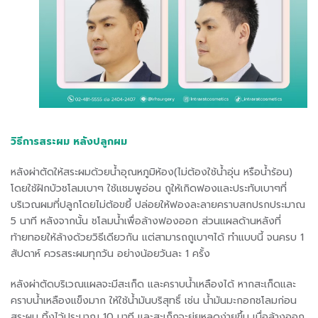
วิธีการสระผม หลังปลูกผม
หลังผ่าตัดให้สระผมด้วยน้ำอุณหภูมิห้อง(ไม่ต้องใช้น้ำอุ่น หรือน้ำร้อน)
โดยใช้ฝักบัวชโลมเบาๆ ใช้แชมพูอ่อน ถูให้เกิดฟองและประทับเบาๆที่
บริเวณผมที่ปลูกโดยไม่ต้อขยี้ ปล่อยให้ฟองละลายคราบสกปรกประมาณ
5 นาที หลังจากนั้น ชโลมน้ำเพื่อล้างฟองออก ส่วนแผลด้านหลังที่
ท้ายทอยให้ล้างด้วยวิธีเดียวกัน แต่สามารถถูเบาๆได้ ทำแบบนี้ จนครบ 1
สัปดาห์ ควรสระผมทุกวัน อย่างน้อยวันละ 1 ครั้ง
หลังผ่าตัดบริเวณแผลจะมีสะเก็ด และคราบน้ำเหลืองได้ หากสะเก็ดและ
คราบน้ำเหลืองแข็งมาก ให้ใช้น้ำมันบริสุทธิ์ เช่น น้ำมันมะกอกชโลมก่อน
สระผม ทิ้งไว้ประมาณ 10 นาที และสะเก็กจะยุ่ยหลุดง่ายขึ้น เมื่อล้างออก