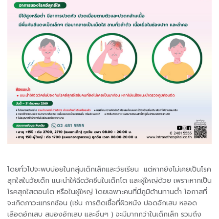
โดยทั่วไปจะพบบ่อยในกลุ่มเด็กเล็กและวัยเรียน แต่หากยังไม่เคยเป็นโรค
สุกใสในวัยเด็ก แนะนำให้ฉีดวัคซีนในเด็กโต และผู้ใหญ่ด้วย เพราะหากเป็น
โรคสุกใสตอนโต หรือในผู้ใหญ่ โดยเฉพาะคนที่มีภูมิต้านทานต่ำ โอกาสที่
จะเกิดภาวะแทรกซ้อน (เช่น การติดเชื้อที่ผิวหนัง ปอดอักเสบ หลอด
เลือดอักเสบ สมองอักเสบ และอื่นๆ ) จะมีมากกว่าในเด็กเล็ก รวมถึง