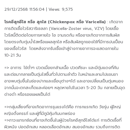
29/12/2568 11:56:04 | Views: 9,575
โรคอีสุกอีใส หรือ สุกใส (Chickenpox หรือ Varicella)
: เกิดจาก
การติดเชื้อไวรัสวาริเซลลา (Varicella-Zoster virus, VZV) โดยเชื้อ
ไวรัสนี้ติดต่อโดยการหายใจ ไอ จามรดกัน หรืออาจเกิดจากการสัมผัส
โดยตรงกับตุ่มน้ำใสหรือแผลสุกใส หรือสัมผัสถูกของใช้ที่มีการปนเปื้อน
ของเชื้อไวรัส โดยหลังจากรับเชื้อเข้าสู่ร่างกายอาการจะแสดงภายใน
10-21 วัน
=> อาการ: ไข้ต่ำๆ ปวดเมื่อยกล้ามเนื้อ ปวดศีรษะ และมีตุ่มแดงที่คัน
และต่อมากลายเป็นตุ่มใสขึ้นทั่วไปตามลำตัว ใบหน้าและลามไปแขนขา
อาจพบตุ่มขึ้นในช่องปากและเยื่อบุต่างๆได้ และอาจเปลี่ยนเป็นตุ่มหนอง
จากนั้นจะตกสะเก็ดและค่อยๆ หลุดหายไปในเวลา 5-20 วัน กลายเป็นจุด
ด่างดำ หรือรอยแผลเป็นได้
=>กลุ่มเสี่ยงที่อาจเกิดอาการรุนแรงได้คือ ทารกแรกเกิด วัยรุ่น ผู้ใหญ่
หญิงตั้งครรภ์ และผู้ที่มีภูมิคุ้มกันบกพร่อง
=>ภาวะแทรกซ้อนที่อาจเกิดขึ้นในผู้ป่วยโรคอีสุกอีใสได้แก่ การติดเชื้อที่
ผิวหนัง ปอดอักเสบ หลอดเลือดอักเสบ สมองอักเสบ รวมถึงการติด