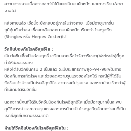
ความสวยงามเนื่องจากจะทำให้มีแผลเป็นบนผิวหนัง และขาดเรียน/ขาด
งานได้
หลังหายแล้ว เชื้อนี้จะยังหลบอยู่ภายในร่างกาย เมื่อมีอายุมากขึ้น
ภูมิคุ้มกันต่ำลง เชื้อจะกลับออกมาบนผิวหนัง เรียกว่า โรคงูสวัด
(Shingles หรือ Herpes Zoster)ได้
วัคซีนป้องกันโรคอีสุกอีใส :
เป็นวัคซีนเชื้อเป็นอ่อนฤทธิ์ เตรียมจากเชื้อไวรัสวาริเซลา(Varicella)ที่ถูก
ทำให้อ่อนแรงลง
หลังได้รับวัคซีนครบ 2 เข็มแล้ว จะมีประสิทธิภาพสูง~94-98%ในการ
ป้องกันการเกิดโรค และช่วยลดความรุนแรงของโรคได้ กรณีผู้ที่ได้รับ
วัคซีนแล้วป่วยเป็นโรคอีสุกอีใส อาการจะไม่รุนแรง และหายป่วยเร็วกว่าผู้
ที่ไม่เคยได้รับวัคซีน
นอกจากนี้คนที่ได้รับวัคซีนป้องกันโรคอีสุกอีใส เมื่อมีอายุมากขึ้นจะพบ
อุบัติการณ์ และความรุนแรงของการป่วยเป็นโรคงูสวัดน้อยกว่าคนที่เป็น
โรคอีสุกอีใสตามธรรมชาติ
ห้ามให้วัคซีนป้องกันโรคอีสุกอีใสใน :